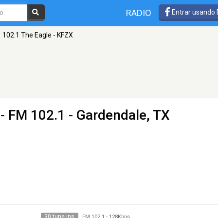
RADIO
Entrar usando
102.1 The Eagle - KFZX
- FM 102.1 - Gardendale, TX
30 tune ins
FM 102.1
-
128Kbps