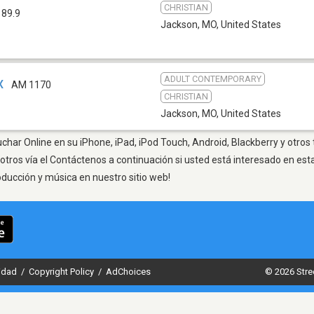
CHRISTIAN
 89.9
Jackson, MO
,
United States
ADULT CONTEMPORARY
X
AM 1170
CHRISTIAN
Jackson, MO
,
United States
har Online en su iPhone, iPad, iPod Touch, Android, Blackberry y otros
otros vía el Contáctenos a continuación si usted está interesado en est
oducción y música en nuestro sitio web!
cidad
/
Copyright Policy
/
AdChoices
© 2026 Stre