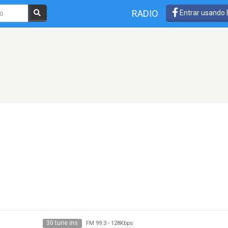
RADIO
Entrar usando
30 tune ins
FM 99.3
-
128Kbps