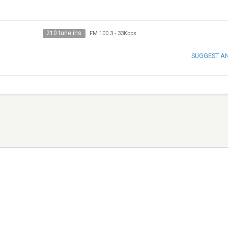
210 tune ins
FM 100.3
-
33Kbps
SUGGEST A