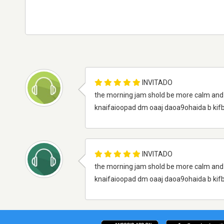
INVITADO
the morning jam shold be more calm and r
knaifaioopad dm oaaj daoa9ohaida b kifba
INVITADO
the morning jam shold be more calm and r
knaifaioopad dm oaaj daoa9ohaida b kifba