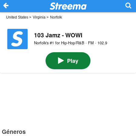
United States
>
Virginia
>
Norfolk
103 Jamz - WOWI
Norfolk's #1 for Hip-Hop/R&B · FM · 102.9
Play
Géneros