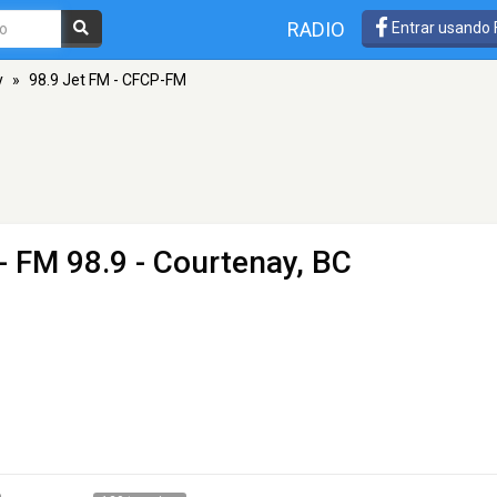
RADIO
Entrar usando
y
»
98.9 Jet FM - CFCP-FM
- FM 98.9 - Courtenay, BC