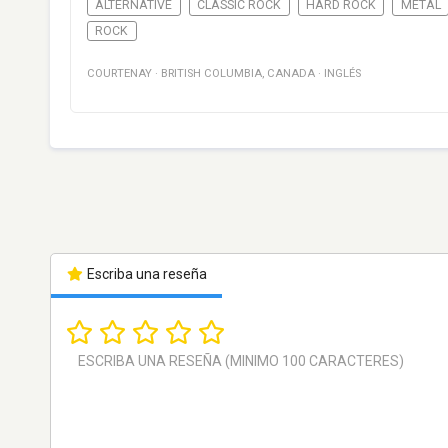
ALTERNATIVE
CLASSIC ROCK
HARD ROCK
METAL
ROCK
COURTENAY
·
BRITISH COLUMBIA
,
CANADA
·
INGLÉS
Escriba una reseña