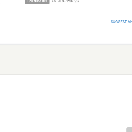
120 tune ins
FM 98.9
-
128Kbps
SUGGEST A