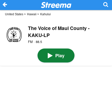
United States
>
Hawaii
>
Kahului
The Voice of Maui County -
KAKU-LP
FM · 88.5
Play