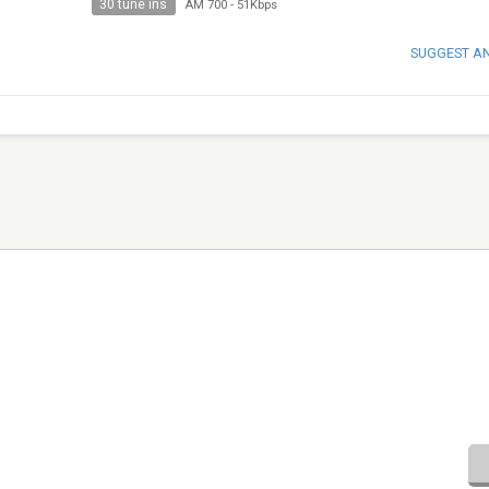
30 tune ins
AM 700
-
51Kbps
SUGGEST A