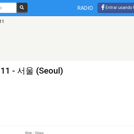
RADIO
Entrar usando
 11
 11
- 서울 (Seoul)
Web
-
1Kbps