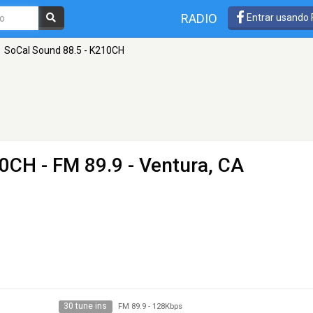
RADIO
Entrar usando
SoCal Sound 88.5 - K210CH
10CH
- FM 89.9 - Ventura, CA
30 tune ins
FM 89.9
-
128Kbps