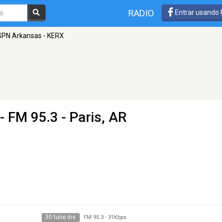
RADIO
Entrar usando
SPN Arkansas - KERX
- FM 95.3 - Paris, AR
30 tune ins
FM 95.3
-
31Kbps