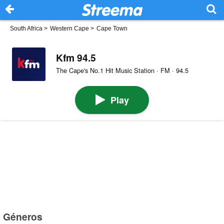
South Africa
>
Western Cape
>
Cape Town
Kfm 94.5
The Cape's No.1 Hit Music Station · FM · 94.5
Play
Géneros