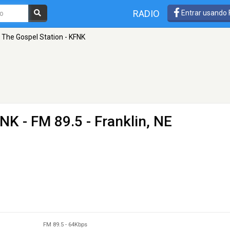
RADIO
Entrar usando
The Gospel Station - KFNK
FNK
- FM 89.5 - Franklin, NE
FM 89.5
-
64Kbps