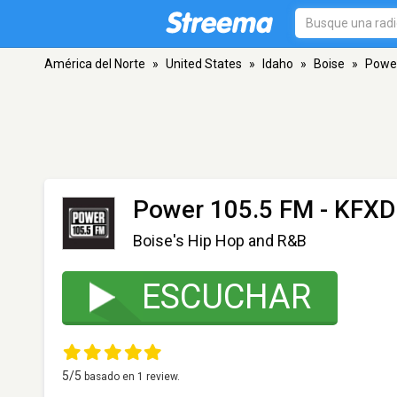
América del Norte
»
United States
»
Idaho
»
Boise
»
Power
Power 105.5 FM - KFXD
Boise's Hip Hop and R&B
ESCUCHAR
5
/5
basado en
1
review.