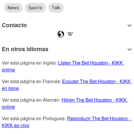
News
Sports
Talk
Contacto
En otros idiomas
Ver esta página en Inglés: 
Listen The Bet Houston - KIKK 
online
Ver esta página en Francés: 
Ecouter The Bet Houston - KIKK 
en ligne
Ver esta página en Alemán: 
Hören The Bet Houston - KIKK 
online
Ver esta página en Portugues: 
Reproduzir The Bet Houston - 
KIKK ao vivo