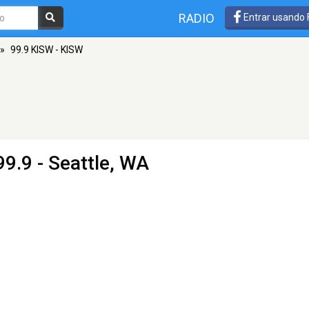
RADIO
Entrar usando
»
99.9 KISW - KISW
9.9 - Seattle, WA