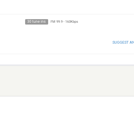
30 tune ins
FM 99.9
-
160Kbps
SUGGEST A