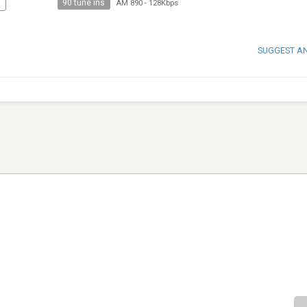
90 tune ins
N
AM 890
-
128Kbps
SUGGEST A