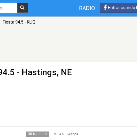
RADIO
Entrar usando
»
Fiesta 94.5 - KLIQ
94.5 - Hastings, NE
30 tune ins
FM 94.5
-
64Kbps