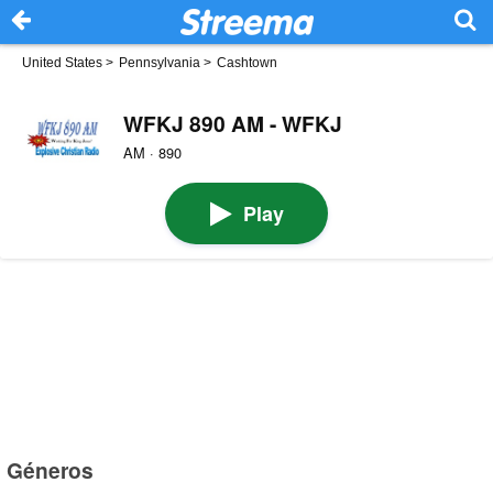
United States
>
Pennsylvania
>
Cashtown
WFKJ 890 AM - WFKJ
AM · 890
Play
Géneros