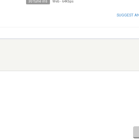
30 tune ins
Web
-
64Kbps
SUGGEST A