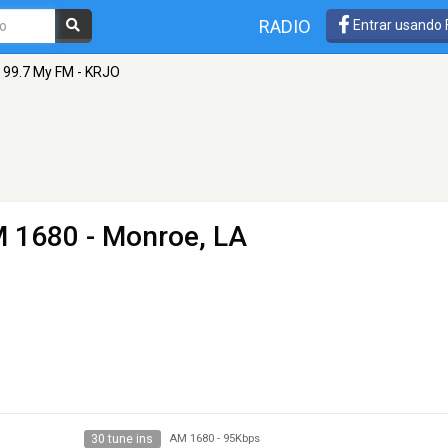
RADIO
Entrar usando
99.7 My FM - KRJO
 1680 - Monroe, LA
30 tune ins
AM 1680
-
95Kbps