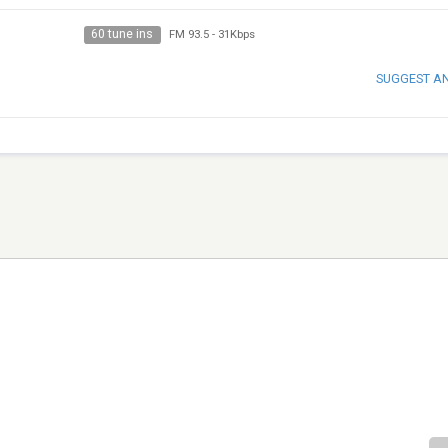
60 tune ins
FM 93.5
-
31Kbps
SUGGEST A