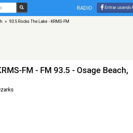
RADIO
Entrar usando
ch
»
93.5 Rocks The Lake - KRMS-FM
 KRMS-FM
- FM 93.5 - Osage Beach,
Ozarks