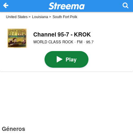
United States
>
Louisiana
>
South Fort Polk
Channel 95-7 - KROK
WORLD CLASS ROCK · FM · 95.7
Play
Géneros