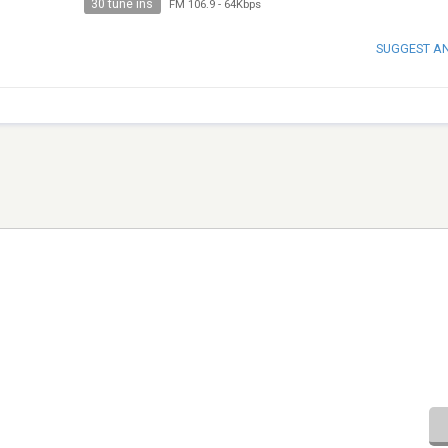
30 tune ins
FM 106.9
-
64Kbps
SUGGEST A