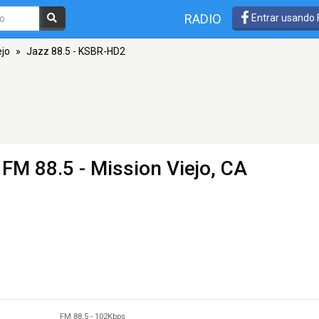
RADIO
Entrar usando
ejo
»
Jazz 88.5 - KSBR-HD2
 FM 88.5 - Mission Viejo, CA
FM 88.5
-
102Kbps