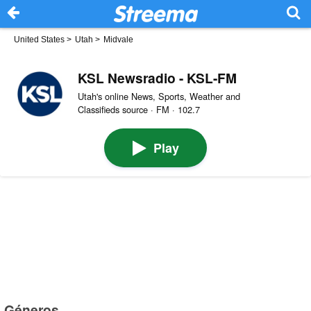
United States
>
Utah
>
Midvale
KSL Newsradio - KSL-FM
Utah's online News, Sports, Weather and
Classifieds source · FM · 102.7
Play
Géneros