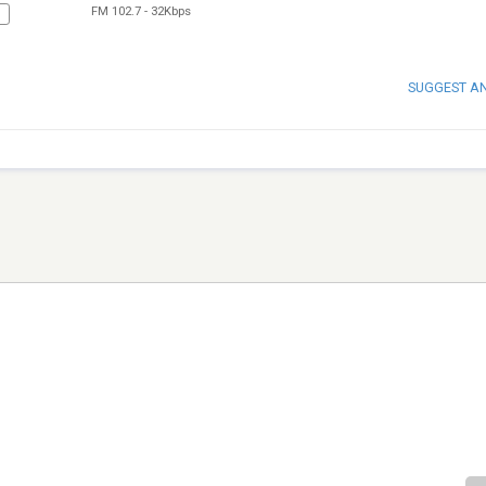
FM 102.7
-
32Kbps
N
SUGGEST A