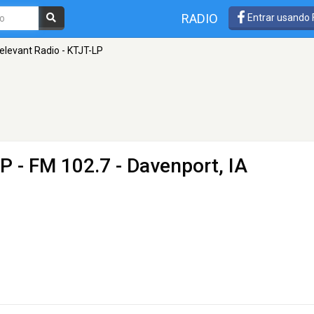
RADIO
Entrar usando
elevant Radio - KTJT-LP
LP
- FM 102.7 - Davenport, IA