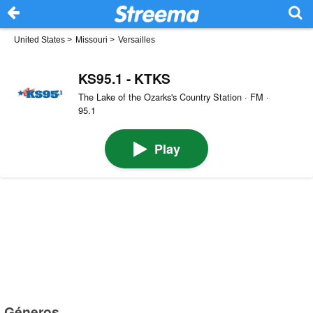
United States
>
Missouri
>
Versailles
KS95.1 - KTKS
The Lake of the Ozarks's Country Station · FM ·
95.1
Play
Géneros