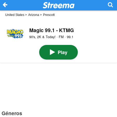
United States
>
Arizona
>
Prescott
Magic 99.1 - KTMG
90's, 2K & Today! · FM · 99.1
Play
Géneros