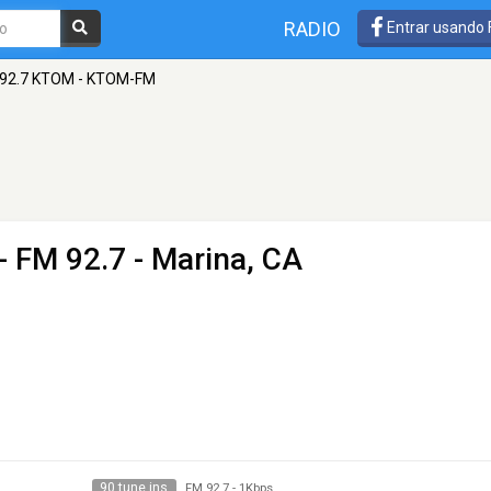
RADIO
Entrar usando
92.7 KTOM - KTOM-FM
- FM 92.7 - Marina, CA
90 tune ins
FM 92.7
-
1Kbps