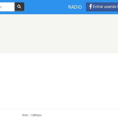
RADIO
Entrar usando
Web
-
128Kbps