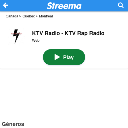
Canada
>
Quebec
>
Montreal
KTV Radio - KTV Rap Radio
Web
Play
Géneros