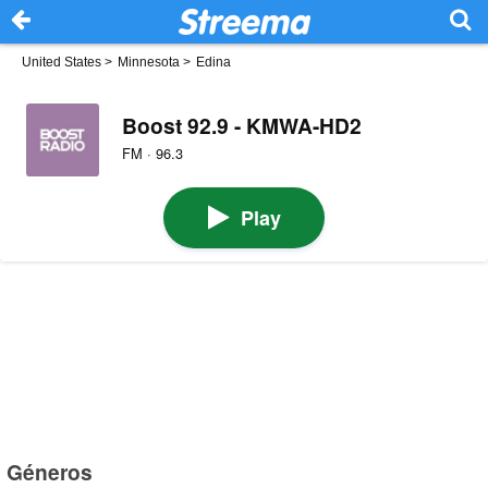
United States
>
Minnesota
>
Edina
Boost 92.9 - KMWA-HD2
FM · 96.3
Play
Géneros