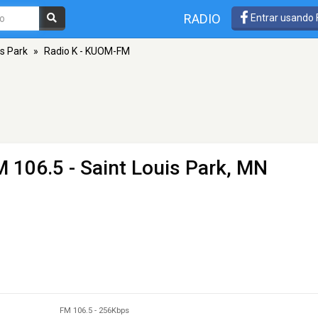
RADIO
Entrar usando
is Park
»
Radio K - KUOM-FM
M 106.5 - Saint Louis Park, MN
FM 106.5
-
256Kbps