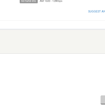
60 tune ins
AM 1600
-
128Kbps
SUGGEST A