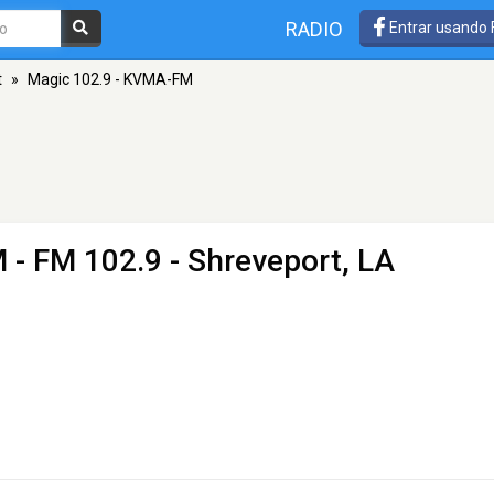
RADIO
Entrar usando
t
»
Magic 102.9 - KVMA-FM
M
- FM 102.9 - Shreveport, LA