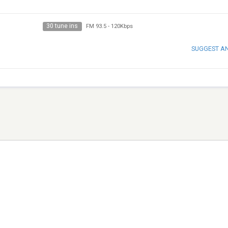
30 tune ins
FM 93.5
-
120Kbps
SUGGEST A