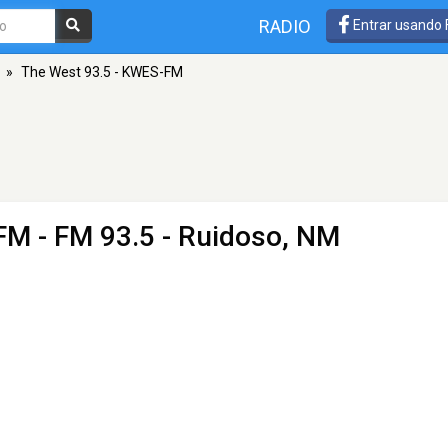
RADIO
Entrar usando
»
The West 93.5 - KWES-FM
-FM
- FM 93.5 - Ruidoso, NM