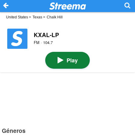
United States
>
Texas
>
Chalk Hill
KXAL-LP
FM · 104.7
Play
Géneros