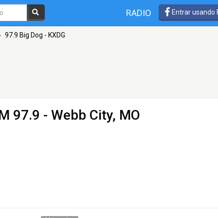
RADIO
Entrar usando
»
97.9 Big Dog - KXDG
M 97.9 - Webb City, MO