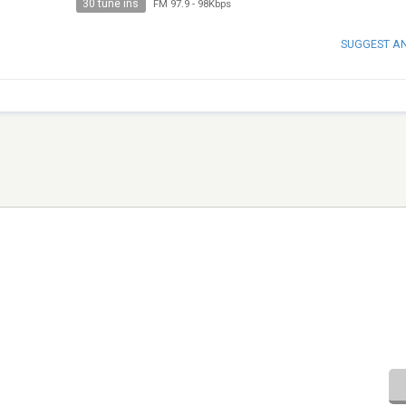
30 tune ins
FM 97.9
-
98Kbps
SUGGEST A