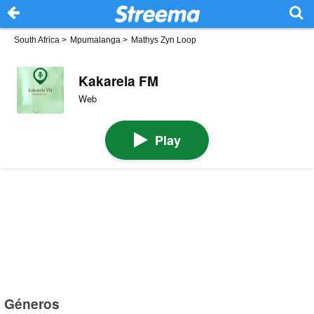
South Africa
>
Mpumalanga
>
Mathys Zyn Loop
Kakarela FM
Web
Play
Géneros