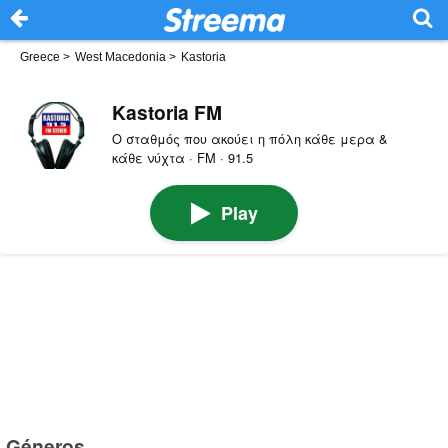
Greece
>
West Macedonia
>
Kastoria
Kastoria FM
Ο σταθμός που ακούει η πόλη κάθε μερα &
κάθε νύχτα · FM · 91.5
Play
Géneros