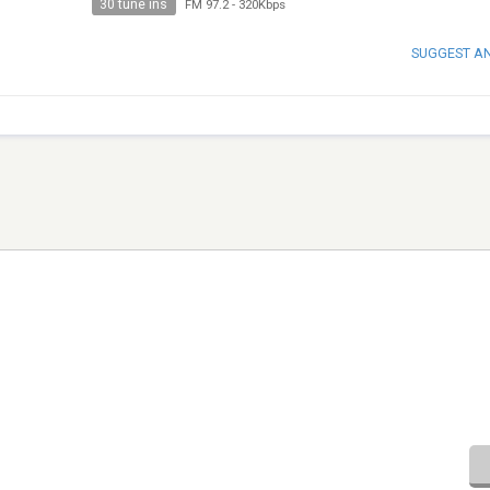
30 tune ins
FM 97.2
-
320Kbps
SUGGEST A