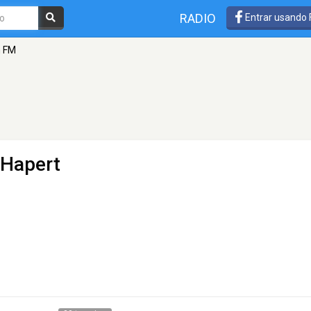
RADIO
Entrar usando
 FM
 Hapert