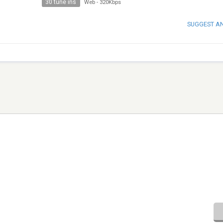
30 tune ins
Web
-
320Kbps
SUGGEST A