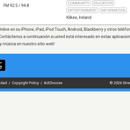
COMMUNITY
EDUCATION
n
FM 92.5 / 94.8
ENTERTAINMENT
INFORMATION
Kilkee
,
Ireland
nline en su iPhone, iPad, iPod Touch, Android, Blackberry y otros teléfo
Contáctenos a continuación si usted está interesado en estas aplicaci
y música en nuestro sitio web!
cidad
/
Copyright Policy
/
AdChoices
© 2026 Stre