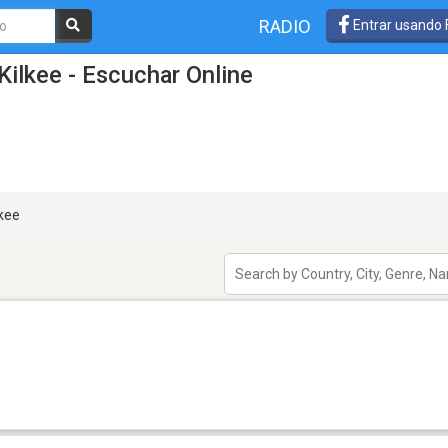
RADIO
Entrar usando
Kilkee - Escuchar Online
kee