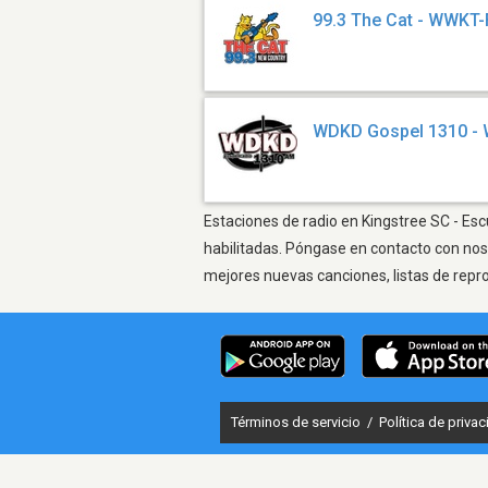
99.3 The Cat - WWKT
WDKD Gospel 1310 -
Estaciones de radio en Kingstree SC - Esc
habilitadas. Póngase en contacto con nos
mejores nuevas canciones, listas de repr
Términos de servicio
/
Política de priva