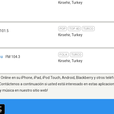
Kirsehir
,
Turkey
POP
TOP 40
TURCO
101.5
Kirsehir
,
Turkey
FOLK
TURCO
su
FM 104.3
Kirsehir
,
Turkey
 Online en su iPhone, iPad, iPod Touch, Android, Blackberry y otros telé
Contáctenos a continuación si usted está interesado en estas aplicaci
y música en nuestro sitio web!