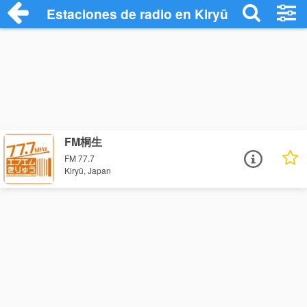
Estaciones de radio en Kiryū - Escuchar 
FM桐生
FM 77.7
Kiryū, Japan