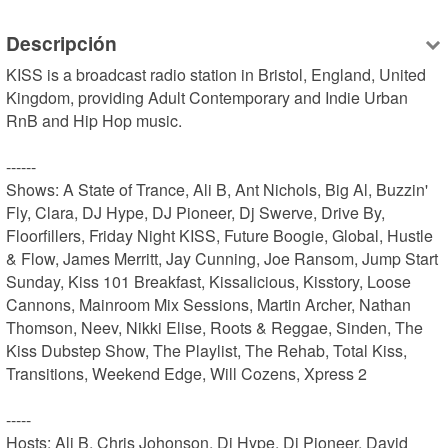
Descripción
KISS is a broadcast radio station in Bristol, England, United 
Kingdom, providing Adult Contemporary and Indie Urban 
RnB and Hip Hop music.

------

Shows: A State of Trance, Ali B, Ant Nichols, Big Al, Buzzin' 
Fly, Clara, DJ Hype, DJ Pioneer, Dj Swerve, Drive By, 
Floorfillers, Friday Night KISS, Future Boogie, Global, Hustle 
& Flow, James Merritt, Jay Cunning, Joe Ransom, Jump Start 
Sunday, Kiss 101 Breakfast, Kissalicious, Kisstory, Loose 
Cannons, Mainroom Mix Sessions, Martin Archer, Nathan 
Thomson, Neev, Nikki Elise, Roots & Reggae, Sinden, The 
Kiss Dubstep Show, The Playlist, The Rehab, Total Kiss, 
Transitions, Weekend Edge, Will Cozens, Xpress 2

-----

Hosts: Ali B, Chris Johonson, Dj Hype, Dj Pioneer, David 