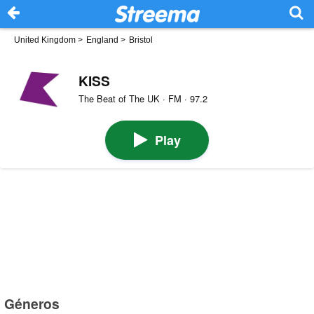
United Kingdom
>
England
>
Bristol
KISS
The Beat of The UK · FM · 97.2
Play
Géneros