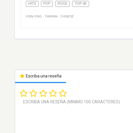
HITS
POP
ROCK
TOP 40
HSIN-YING
·
TAIWAN
·
CHINESE
Escriba una reseña