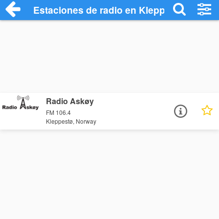
Estaciones de radio en Kleppestø - Escu
Radio Askøy
FM 106.4
Kleppestø, Norway